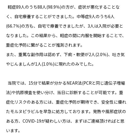
軽症89人のうち88人(98.9％)の方が、症状が悪化することな
く、自宅療養することができました。中等症9人のうち6人
(66.7％)の方も、自宅で療養できましたが、3人は入院が必要と
なりました。この結果から、軽症の間に内服を開始することで、
重症化予防に繋がることが推測されます。
また、
重篤
な副作用は認めず、下痢・軟便が2人(2.0％)、吐き気
やじんましんが1人(1.0％)に現れたのみでした。
当院では、15分で結果が分かるNEAR法(
PCR
と同じ遺伝子増幅
法)や抗原検査を使い分け、当日に診断することが可能です。重
症化リスクのある方には、重症化予防が期待でき、安全性に優れ
たモルヌピラビルを早急に処方しております。発熱や風邪症状の
ある方、COVID-19が疑わしい方は、まずはご連絡頂ければと思
います。