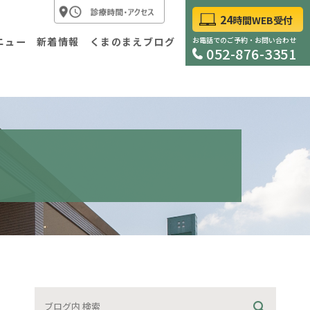
24
時間WEB受付
ニュー
新着情報
くまのまえブログ
お電話でのご予約・お問い合わせ
052-876-3351
科
外科
査について
胃内視鏡検査について
診・自費診療