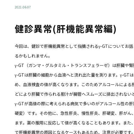
2021.06.07
健診異常(肝機能異常編)
今回は、健診で肝機能異常として指摘されるγ-GTについてお
るかもしれません。
γ-GT（ガンマ・グルタミル・トランスフェラーゼ）は肝臓や
γ-GTは肝臓の細胞から血液へと流れ出た量を測ります。γ-G
め、血液検査の値が高くなります。このためアルコールによる
どにより肝臓で作られる胆汁が腸管へスムーズに排出されない
γ-GTが高値の際に考えられる病気で多いのがアルコール性の
硬変）です。その他に、急性肝炎、慢性肝炎、肝硬変、肝がん
ます。薬の服用に反応して値が高くなることもあります。また
で肝機能異常の原因となるケースもあるため、注意が必要です