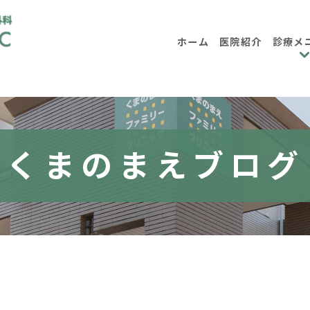
ホーム
医院紹介
診療メ
内科
小児
消化器内科
大腸内視鏡検
くまのまえブログ
日帰り大腸ポリープ手術について
各種健診・企業健