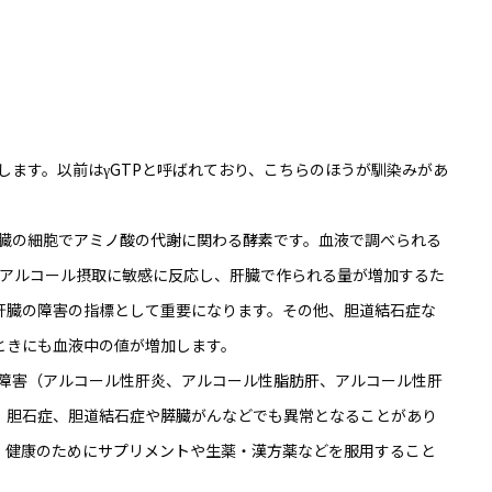
話します。以前は
γGTP
と呼ばれており、こちらのほうが馴染みがあ
腎臓の細胞で
アミノ酸
の
代謝
に関わる
酵素
です。血液で調べられる
Tはアルコール摂取に敏感に反応し、肝臓で作られる量が増加するた
肝臓の障害の指標として重要になります。その他、胆道結石症な
ときにも血液中の値が増加します。
肝障害（アルコール性肝炎、アルコール性
脂肪肝
、アルコール性肝
、胆石症、胆道結石症や
膵臓
がんなどでも異常となることがあり
、健康のために
サプリメント
や生薬・
漢方薬
などを服用すること
。