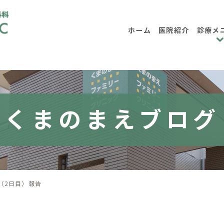
ホーム
医院紹介
診療メ
内科
小児
消化器内科
大腸内視鏡検
くまのまえブログ
日帰り大腸ポリープ手術について
各種健診・企業健
ー（2日目）報告