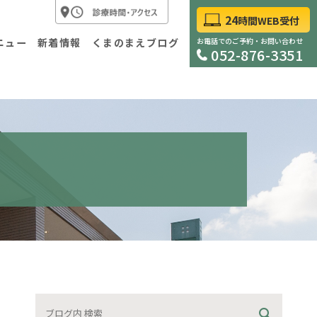
24
時間WEB受付
ニュー
新着情報
くまのまえブログ
お電話でのご予約・お問い合わせ
052-876-3351
科
外科
査について
胃内視鏡検査について
診・自費診療