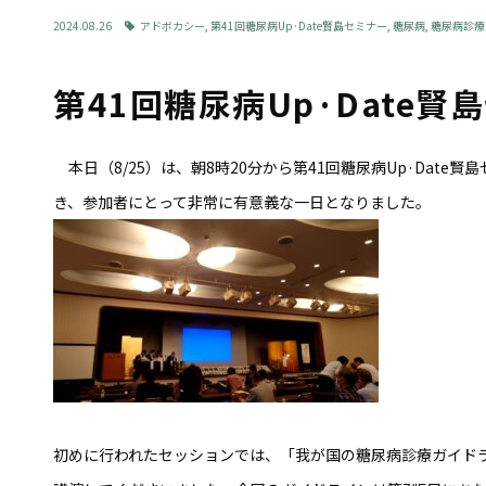
2024.08.26
アドボカシー
,
第41回糖尿病Up·Date賢島セミナー
,
糖尿病
,
糖尿病診療
第41回糖尿病Up·Date
本日（8/25）は、朝8時20分から第41回糖尿病Up·Dat
き、参加者にとって非常に有意義な一日となりました。
初めに行われたセッションでは、「我が国の糖尿病診療ガイドラ