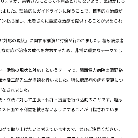
たりますが、患者さんにとって不利益とならないよう、医師がしっ
れました。理論的にガイドラインに従うことで、標準的な治療が
インを把握し、患者さんに最適な治療を提供することが求められ
態と対応の現状」に関する講演と討論が行われました。糖尿病患者
切な対応が治療の成否を左右するため、非常に重要なテーマでし
シー活動の現状と対応」というテーマで、関西電力病院の清野裕
植木浩二郎先生が鼎談を行いました。特に糖尿病の病名変更につ
がなされました。
政・立法に対して主張・代弁・提言を行う活動のことです。糖尿
コスト面で不利益を被らないようにすることが目指されていま
ログで取り上げたいと考えていますので、ぜひご注目ください。