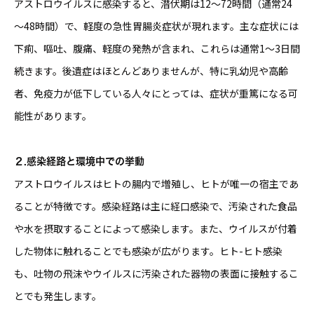
アストロウイルスに感染すると、潜伏期は12～72時間（通常24
～48時間）で、軽度の急性胃腸炎症状が現れます。主な症状には
下痢、嘔吐、腹痛、軽度の発熱が含まれ、これらは通常1～3日間
続きます。後遺症はほとんどありませんが、特に乳幼児や高齢
者、免疫力が低下している人々にとっては、症状が重篤になる可
能性があります。
２.感染経路と環境中での挙動
アストロウイルスはヒトの腸内で増殖し、ヒトが唯一の宿主であ
ることが特徴です。感染経路は主に経口感染で、汚染された食品
や水を摂取することによって感染します。また、ウイルスが付着
した物体に触れることでも感染が広がります。ヒト-ヒト感染
も、吐物の飛沫やウイルスに汚染された器物の表面に接触するこ
とでも発生します。