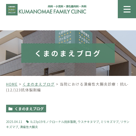
くまのまえブログ
HOME
くまのまえブログ
当院における潰瘍性大腸炎診療：抗IL-
(12/)23抗体製剤編
くまのまえブログ
2025.04.11
IL-23p19モノクローナル抗体製剤
,
ウステキヌマブ
,
ミリキズマブ
,
リサン
キズマブ
,
潰瘍性大腸炎