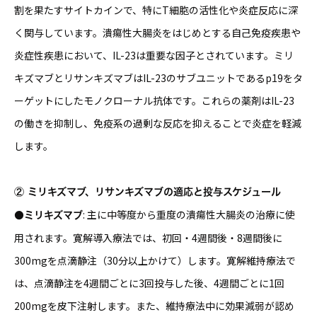
割を果たすサイトカインで、特にT細胞の活性化や炎症反応に深
く関与しています。潰瘍性大腸炎をはじめとする自己免疫疾患や
炎症性疾患において、IL-23は重要な因子とされています。ミリ
キズマブとリサンキズマブはIL-23のサブユニットであるp19をタ
ーゲットにしたモノクローナル抗体です。これらの薬剤はIL-23
の働きを抑制し、免疫系の過剰な反応を抑えることで炎症を軽減
します。
② ミリキズマブ、リサンキズマブの適応と投与スケジュール
: 主に中等度から重度の潰瘍性大腸炎の治療に使
●ミリキズマブ
用されます。寛解導入療法では、初回・4週間後・8週間後に
300mgを点滴静注（30分以上かけて）します。寛解維持療法で
は、点滴静注を4週間ごとに3回投与した後、4週間ごとに1回
200mgを皮下注射します。また、維持療法中に効果減弱が認め