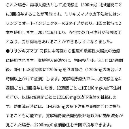
られた場合、再導入療法として点滴静注（300mg）を4週間ごと
に3回投与することが可能です。ミリキズマブの皮下注射にはシ
リンジとオートインジェクターの2タイプがあり、1回の投与で2
本を使用します。2024年6月より、在宅での自己注射が保険適用
となり、受診間隔をあけることができるようになりました。
: 同様に中等度から重度の潰瘍性大腸炎の治療
●リサンキズマブ
に使用されます。寛解導入療法では、初回投与後、2回目は4週間
後、3回目は8週間後に1200mgを点滴静注（1200mgの場合、2
時間以上かけて点滴）します。寛解維持療法では、点滴静注を4
週間ごとに3回投与した後、12週間ごとに1回180mgの皮下注射
を行い、以降は8週間ごとに1回180mgの皮下注射を継続しま
す。効果減弱時には、1回360mgの皮下注射を8週間ごとに投与
することも可能です。寛解維持療法開始後16週以降に効果減弱が
見られた場合、1200mgの点滴静注を単回で投与できます。