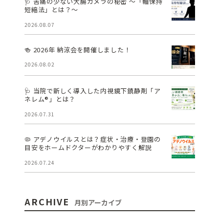
🩺 苦痛の少ない大腸カメラの秘密 ～「軸保持
短縮法」とは？～
2026.08.07
🍻 2026年 納涼会を開催しました！
2026.08.02
🩺 当院で新しく導入した内視鏡下鎮静剤「ア
ネレム®」とは？
2026.07.31
🦠 アデノウイルスとは？症状・治療・登園の
目安をホームドクターがわかりやすく解説
2026.07.24
ARCHIVE
月別アーカイブ