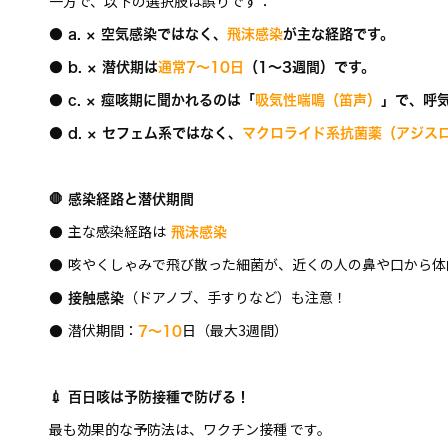
一方で、以下の選択肢は誤りです：
● a. × 空気感染ではなく、
飛沫感染
が主な経路です。
● b. × 潜伏期は
通常7〜10日
（1～3週間）です。
● c. × 痙咳期に聞かれるのは「
吸気性喘鳴（笛声）
」で、呼
● d. × セフェム系ではなく、
マクロライド系抗菌薬（アジス
🛑 感染経路と潜伏期間
主な感染経路は
●
飛沫感染
咳やくしゃみで飛び散った細菌が、近くの人の鼻や口から体
●
（ドアノブ、手すりなど）も注意！
● 接触感染
潜伏期間：
日（最大3週間）
●
7～10
💉 百日咳は予防接種で防げる！
最も効果的な予防法は、ワクチン接種 です。