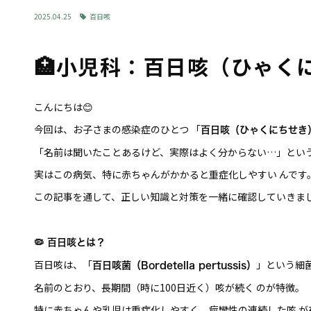
2025.04.25
百日咳
🏥小児科：百日咳（ひゃく
こんにちは😊
今回は、お子さまの感染症のひとつ 「
百日咳（ひゃくにちせき
「名前は聞いたことあるけど、実際はよく分からない…」とい
実はこの病気、特に赤ちゃんがかかると重症化しやすい んです
この記事を通して、正しい知識と対策を一緒に確認していきま
🦠 百日咳とは？
百日咳は、「
」という細菌
百日咳菌（Bordetella pertussis）
名前のとおり、長期間（時に100日近く）咳が続く のが特徴。
特に赤ちゃんや乳児は重症化しやすく、痙攣性の連続した咳 が