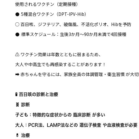
使用されるワクチン（定期接種）
5種混合ワクチン（DPT-IPV-Hib）
●
○ 百日咳、ジフテリア、破傷風、不活化ポリオ、Hibを予防
標準スケジュール：生後3か月～90か月未満で4回接種
●
⚠ ワクチン効果は年数とともに弱まるため、
大人や中高生でも再感染することがあります！
➡ 赤ちゃんを守るには、家族全員の体調管理・衛生習慣 が大
🧪 百日咳の診断と治療
🧬 診断
子ども：特徴的な症状からの 臨床診断 が多い
大人：PCR法、LAMP法などの 遺伝子検査 や血液検査が必
💊 治療