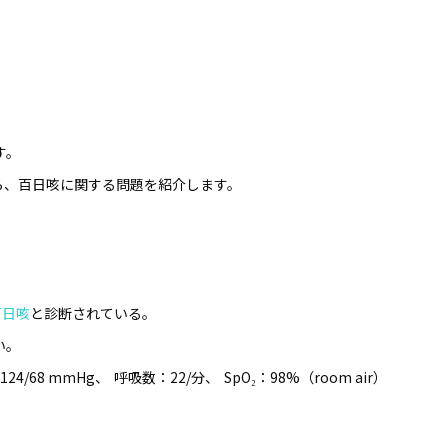
す。
から、百日咳に関する問題を紹介します。
百日咳
と診断されている。
い。
24/68 mmHg、
呼吸数：22/分、
SpO₂：98%（room air）