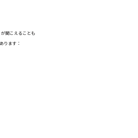
が聞こえることも
）
あります：