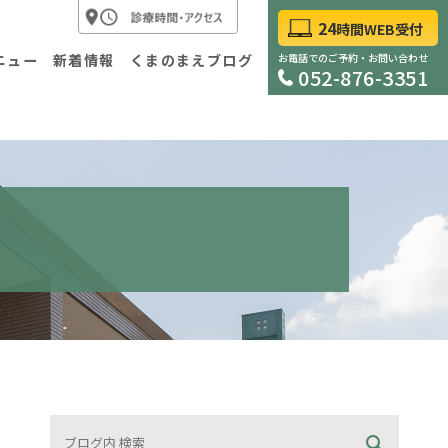
24
時間WEB受付
ニュー
新着情報
くまのまえブログ
お電話でのご予約・お問い合わせ
052-876-3351
科
外科
査について
胃内視鏡検査について
診・自費診療