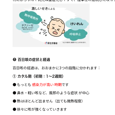
😷 百日咳の症状と経過
百日咳の経過は、おおまかに3つの段階に分かれます：
① カタル期（初期：1～2週間）
● もっとも
感染力が高い 時期
です
● 鼻水・軽い咳など、風邪のような症状 が中心
● 熱はほとんど出ません（出ても微熱程度）
● 徐々に咳が強くなっていきます