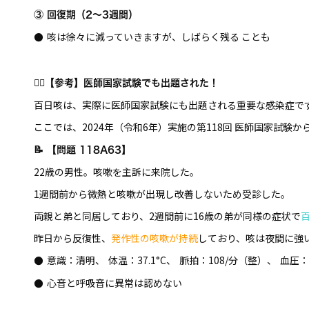
③ 回復期（2～3週間）
咳は徐々に減っていきますが、しばらく残る ことも
●
🧑‍⚕️【参考】医師国家試験でも出題された！
百日咳は、実際に医師国家試験にも出題される重要な感染症で
ここでは、2024年（令和6年）実施の第118回 医師国家試験
📝
【問題 118A63】
22歳の男性。咳嗽を主訴に来院した。
1週間前から微熱と咳嗽が出現し改善しないため受診した。
両親と弟と同居しており、2週間前に16歳の弟が同様の症状で
昨日から反復性、
発作性の咳嗽が持続
しており、咳は夜間に強
意識：清明、
体温：37.1°C、
脈拍：108/分（整）、
血圧：1
●
心音と呼吸音に異常は認めない
●