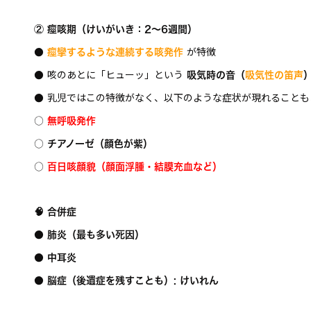
② 痙咳期（けいがいき：2～6週間）
が特徴
●
痙攣するような連続する咳発作
咳のあとに「ヒューッ」という
●
吸気時の音（
吸気性の笛声
乳児ではこの特徴がなく、以下のような症状が現れることも
●
○
無呼吸発作
○ チアノーゼ（顔色が紫）
○
百日咳顔貌（顔面浮腫・結膜充血など）
🧠 合併症
● 肺炎（最も多い死因）
● 中耳炎
● 脳症（後遺症を残すことも）: けいれん