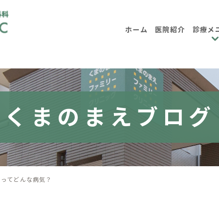
ホーム
医院紹介
診療メ
内科
小児
消化器内科
大腸内視鏡検
くまのまえブログ
日帰り大腸ポリープ手術について
各種健診・企業健
）ってどんな病気？