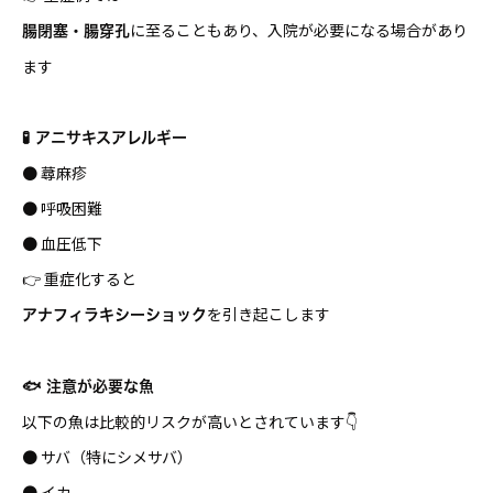
に至ることもあり、入院が必要になる場合があり
腸閉塞・腸穿孔
ます
🧪 アニサキスアレルギー
● 蕁麻疹
● 呼吸困難
● 血圧低下
👉 重症化すると
を引き起こします
アナフィラキシーショック
🐟 注意が必要な魚
以下の魚は比較的リスクが高いとされています👇
● サバ（特にシメサバ）
● イカ