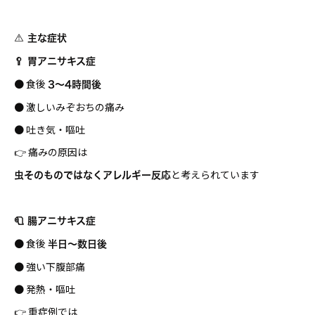
⚠️ 主な症状
🥄 胃アニサキス症
● 食後
3〜4時間後
● 激しいみぞおちの痛み
● 吐き気・嘔吐
👉 痛みの原因は
と考えられています
虫そのものではなくアレルギー反応
🧻 腸アニサキス症
● 食後
半日〜数日後
● 強い下腹部痛
● 発熱・嘔吐
👉 重症例では