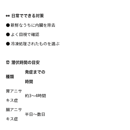
👀 日常でできる対策
● 新鮮なうちに内臓を除去
● よく目視で確認
● 冷凍処理されたものを選ぶ
⏰ 潜伏時間の目安
発症までの
種類
時間
胃アニサ
約3〜4時間
キス症
腸アニサ
半日〜数日
キス症