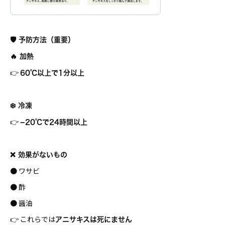
🛡 予防方法（重要）
🔥 加熱
👉
60℃
以上で1分以上
❄️ 冷凍
👉
−20℃
で24時間以上
❌ 効果がないもの
● ワサビ
● 酢
● 醤油
👉 これらでは
アニサキスは死にません