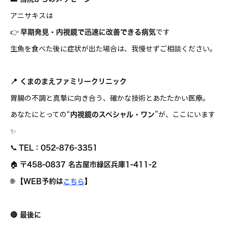
アニサキスは
👉
です
早期発見・内視鏡で迅速に改善できる病気
生魚を食べた後に症状が出た場合は、我慢せずご相談ください。
📍 くまのまえファミリークリニック
胃腸の不調と真摯に向き合う、確かな技術とあたたかい医療。
あなたにとっての“
”が、ここにいます
内視鏡のスペシャル・ワン
✨
📞
TEL
：052-876-3351
🏠
〒458-0837 名古屋市緑区兵庫1-411-2
🌐
【WEB予約は
】
こちら
🔴 最後に