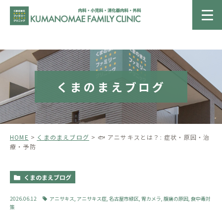
くまのまえブログ
HOME
くまのまえブログ
🐟 アニサキスとは？: 症状・原因・治
療・予防
くまのまえブログ
2026.06.12
アニサキス
,
アニサキス症
,
名古屋市緑区
,
胃カメラ
,
腹痛の原因
,
食中毒対
策