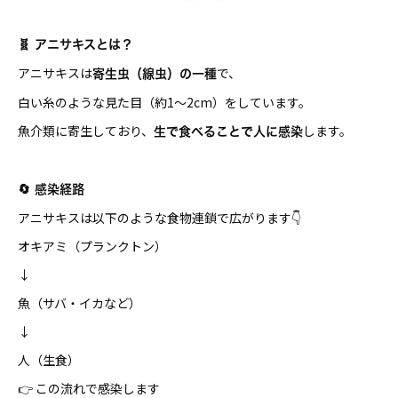
🧬 アニサキスとは？
アニサキスは
で、
寄生虫（線虫）の一種
白い糸のような見た目（約1〜2cm）をしています。
魚介類に寄生しており、
します。
生で食べることで人に感染
🔄 感染経路
アニサキスは以下のような食物連鎖で広がります👇
オキアミ（プランクトン）
↓
魚（サバ・イカなど）
↓
人（生食）
👉 この流れで感染します