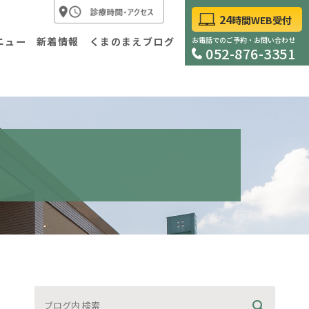
24
時間WEB受付
ニュー
新着情報
くまのまえブログ
お電話でのご予約・お問い合わせ
052-876-3351
科
外科
査について
胃内視鏡検査について
診・自費診療