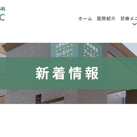
ホーム
医院紹介
診療メ
内科
小児
消化器内科
大腸内視鏡検
新着情報
日帰り大腸ポリープ手術について
各種健診・企業健