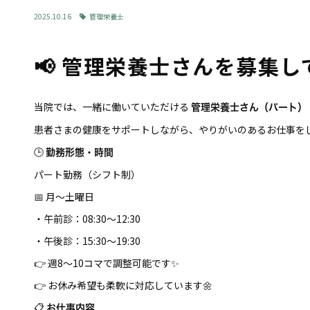
2025.10.16
管理栄養士
📢 管理栄養士さんを募集して
当院では、一緒に働いていただける
管理栄養士さん（パート）
患者さまの健康をサポートしながら、やりがいのあるお仕事をし
🕒
勤務形態・時間
パート勤務（シフト制）
📅 月～土曜日
・午前診：08:30～12:30
・午後診：15:30～19:30
👉 週8～10コマで調整可能です✨
👉 お休み希望も柔軟に対応しています🌼
📋
お仕事内容