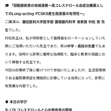
🎓
「冠動脈疾患の地域連携～高コレステロール血症治療薬とし
てのLong-acting PCSK9産生阻害薬の有用性～」
ご講演は、
藤田医科大学医学部 循環器内科学 准教授 村松 崇 先
でした。
生
村松先生は、私が研修医として循環器をローテーションしていた
際にご指導いただいた先生であり、実は
でもあ
中学・高校の先輩
ります。当時から非常に優秀な指導医で、臨床と教育の両面にお
いて尊敬する先生です。
今回は診療終了後に駆けつけて参加いたしましたが、生活習慣病
である脂質異常症を積極的に診療している当院にとって、非常に
有意義な内容でした。
🧠 本日の学び
🩺 LDLコレステロールと心血管疾患の関係