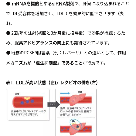
で、肝臓に取り込まれること
● mRNAを標的とするsiRNA製剤
でLDL受容体を増加させ、LDL-Cを効果的に低下させます（表
1)。
● 2回/年の注射(初回と3か月後に投与後）で効果が持続するた
め、
されています。
服薬アドヒアランスの向上にも期待
● 既存のPCSK9阻害薬（例：レパーサ）との違いとして、
作用
が特長です。
メカニズムが「産生抑制型」であること
表1: LDLが高い状態（左)/ レクビオの働き(右）