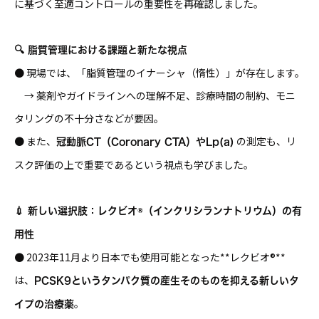
に基づく至適コントロールの重要性を再確認しました。
🔍 脂質管理における課題と新たな視点
● 現場では、「脂質管理のイナーシャ（惰性）」が存在します。
→ 薬剤やガイドラインへの理解不足、診療時間の制約、モニ
タリングの不十分さなどが要因。
● また、
の測定も、リ
冠動脈CT（Coronary CTA）やLp(a)
スク評価の上で重要であるという視点も学びました。
💉 新しい選択肢：レクビオ®（インクリシランナトリウム）の有
用性
● 2023年11月より日本でも使用可能となった**レクビオ®**
は、
PCSK9というタンパク質の産生そのものを抑える新しいタ
。
イプの治療薬