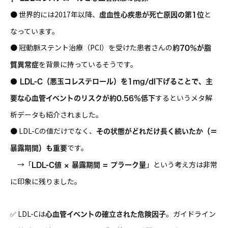
● 世界的には2017年以降、
と
虚血性心疾患が死亡原因の第1位
なっています。
● 冠動脈ステント治療（PCI）を受けた患者さんの
約70％が脂
を背景に持っているそうです。
質異常症
● LDL-C（悪玉コレステロール）を1mg/dl下げることで、主
するというメタ解
要な心血管イベントのリスクが約0.56％低下
析データも紹介されました。
● LDL-Cの値だけでなく、
その状態がどれだけ長く続いたか（＝
です。
暴露期間）も重要
→「
」という考え方は非常
LDL-C値 × 暴露期間 = プラーク量
に印象に残りました。
✅ LDL-Cは
。ガイドライン
心血管イベントの確立された危険因子