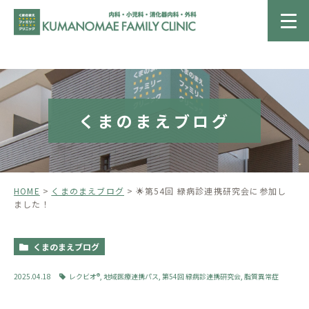
くまのまえブログ
HOME
くまのまえブログ
🌟第54回 緑病診連携研究会に参加し
ました！
くまのまえブログ
2025.04.18
レクビオ®
,
地域医療連携パス
,
第54回 緑病診連携研究会
,
脂質異常症